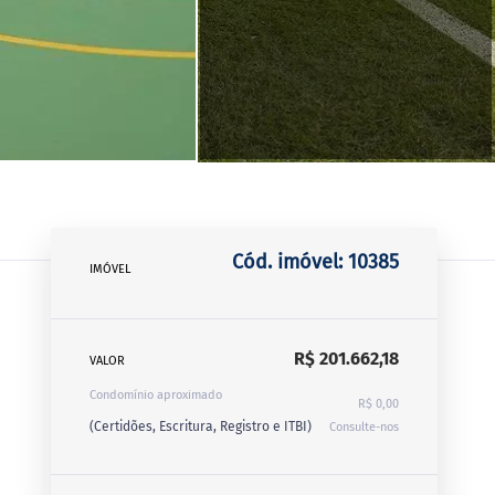
Cód. imóvel: 10385
IMÓVEL
R$ 201.662,18
VALOR
Condomínio aproximado
R$ 0,00
(Certidões, Escritura, Registro e ITBI)
Consulte-nos