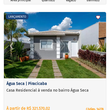
Área principal
quarto(s)
Vaga(s)
banho(s)
<
<
<
<
LANÇAMENTO
‹
›
Previous
Next
Água Seca | Piracicaba
Casa Residencial à venda no bairro Água Seca
À partir de R$ 321.570,02
Código. 14278
Código. 14278