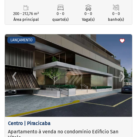
200 - 212,76 m²
0 - 0
0 - 0
0 - 0
Área principal
quarto(s)
Vaga(s)
banho(s)
<
<
<
<
LANÇAMENTO
‹
›
Previous
Next
Centro | Piracicaba
Apartamento à venda no condomínio Edificio San