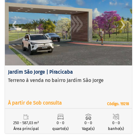
‹
›
Previous
Next
Jardim São Jorge | Piracicaba
Terreno à venda no bairro Jardim São Jorge
À partir de Sob consulta
Código. 19218
Código. 19218
250 - 587,03 m²
0 - 0
0 - 0
0 - 0
Área principal
quarto(s)
Vaga(s)
banho(s)