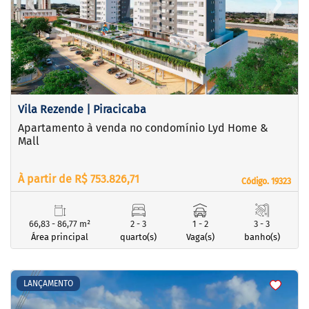
‹
›
Previous
Next
Vila Rezende | Piracicaba
Apartamento à venda no condomínio Lyd Home &
Mall
À partir de R$ 753.826,71
Código. 19323
Código. 19323
66,83 - 86,77 m²
2 - 3
1 - 2
3 - 3
Área principal
quarto(s)
Vaga(s)
banho(s)
<
<
<
<
LANÇAMENTO