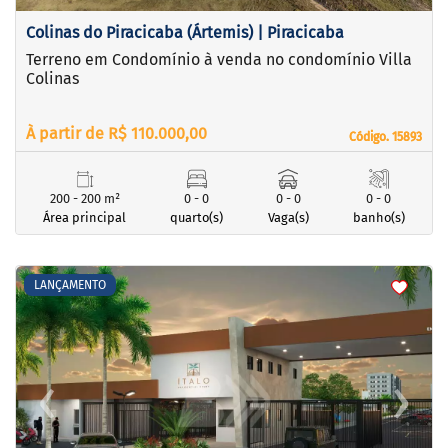
Colinas do Piracicaba (Ártemis) | Piracicaba
Terreno em Condomínio à venda no condomínio Villa
Colinas
À partir de R$ 110.000,00
Código. 15893
Código. 15893
200 - 200 m²
0 - 0
0 - 0
0 - 0
Área principal
quarto(s)
Vaga(s)
banho(s)
<
<
<
<
LANÇAMENTO
‹
›
Previous
Next