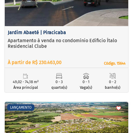
Jardim Abaeté | Piracicaba
Apartamento à venda no condomínio Edificio Ítalo
Residencial Clube
À partir de R$ 230.463,00
Código. 15644
Código. 15644
49,02 - 74,18 m²
0 - 3
0 - 1
0 - 2
Área principal
quarto(s)
Vaga(s)
banho(s)
<
<
<
<
LANÇAMENTO