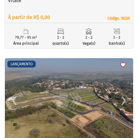
Vitale
À partir de R$ 0,00
Código. 16220
Código. 16220
79,77 - 95 m²
3 - 3
2 - 2
3 - 3
Área principal
quarto(s)
Vaga(s)
banho(s)
<
<
<
<
LANÇAMENTO
‹
›
Previous
Next