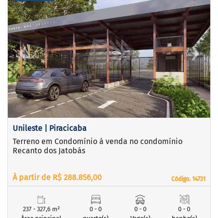
‹
›
Previous
Next
Unileste | Piracicaba
Terreno em Condomínio à venda no condomínio
Recanto dos Jatobás
À partir de R$ 288.856,00
Código. 14731
Código. 14731
237 - 327,6 m²
0 - 0
0 - 0
0 - 0