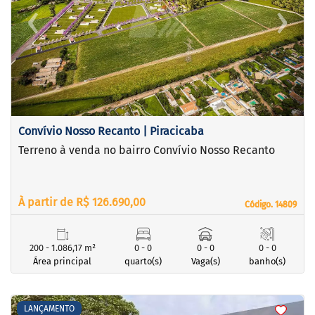
‹
›
Previous
Next
Convívio Nosso Recanto | Piracicaba
Terreno à venda no bairro Convívio Nosso Recanto
À partir de R$ 126.690,00
Código. 14809
Código. 14809
200 - 1.086,17 m²
0 - 0
0 - 0
0 - 0
Área principal
quarto(s)
Vaga(s)
banho(s)
<
<
<
<
LANÇAMENTO