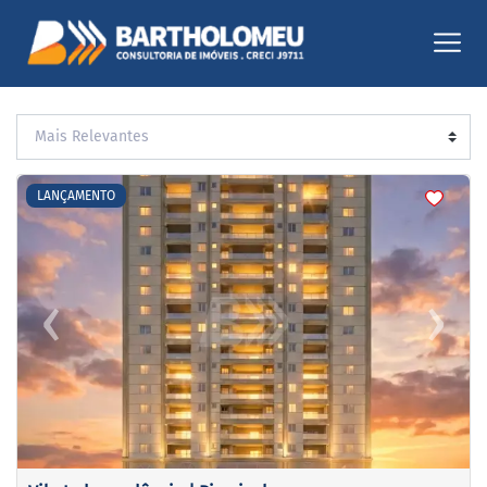
<
<
<
<
LANÇAMENTO
‹
›
Previous
Next