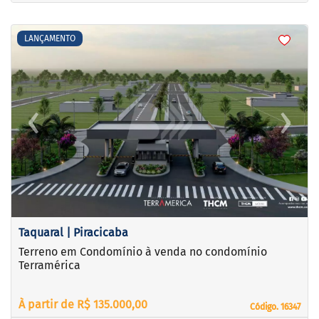
<
<
<
<
LANÇAMENTO
‹
›
Previous
Next
Taquaral | Piracicaba
Terreno em Condomínio à venda no condomínio
Terramérica
À partir de R$ 135.000,00
Código. 16347
Código. 16347