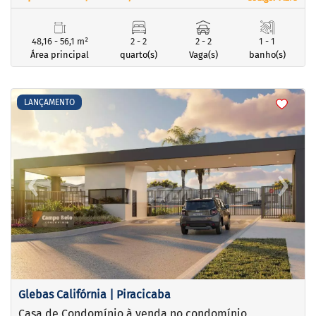
48,16 - 56,1 m²
2 - 2
2 - 2
1 - 1
Área principal
quarto(s)
Vaga(s)
banho(s)
<
<
<
<
LANÇAMENTO
‹
›
Previous
Next
Glebas Califórnia | Piracicaba
Casa de Condomínio à venda no condomínio