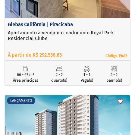
Glebas Califórnia | Piracicaba
Apartamento à venda no condomínio Royal Park
Residencial Clube
À partir de R$ 292.538,63
Código. 19493
Código. 19493
66 - 67 m²
2 - 2
1 - 1
2 - 2
Área principal
quarto(s)
Vaga(s)
banho(s)
<
<
<
<
LANÇAMENTO