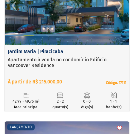
‹
›
Previous
Next
Jardim Maria | Piracicaba
Apartamento à venda no condomínio Edificio
Vancouver Residence
À partir de R$ 215.000,00
Código. 17111
Código. 17111
42,99 - 49,76 m²
2 - 2
0 - 0
1 - 1
Área principal
quarto(s)
Vaga(s)
banho(s)
<
<
<
<
LANÇAMENTO