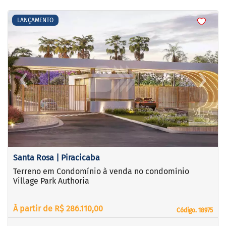
<
<
<
<
LANÇAMENTO
‹
›
Previous
Next
Santa Rosa | Piracicaba
Terreno em Condomínio à venda no condomínio
Village Park Authoria
À partir de R$ 286.110,00
Código. 18975
Código. 18975