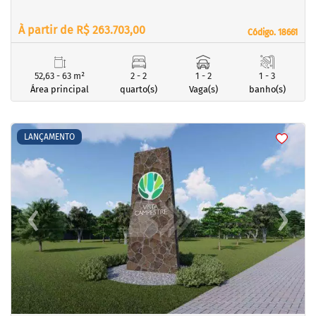
À partir de R$ 263.703,00
Código. 18661
Código. 18661
52,63 - 63 m²
2 - 2
1 - 2
1 - 3
Área principal
quarto(s)
Vaga(s)
banho(s)
<
<
<
<
LANÇAMENTO
‹
›
Previous
Next