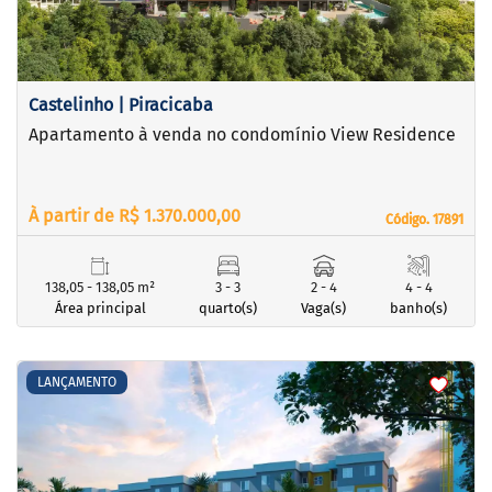
Castelinho | Piracicaba
Apartamento à venda no condomínio View Residence
À partir de R$ 1.370.000,00
Código. 17891
Código. 17891
138,05 - 138,05 m²
3 - 3
2 - 4
4 - 4
Área principal
quarto(s)
Vaga(s)
banho(s)
<
<
<
<
LANÇAMENTO