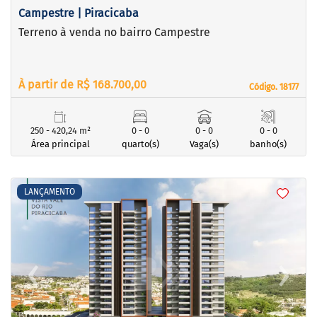
Campestre | Piracicaba
Terreno à venda no bairro Campestre
À partir de R$ 168.700,00
Código. 18177
Código. 18177
250 - 420,24 m²
0 - 0
0 - 0
0 - 0
Área principal
quarto(s)
Vaga(s)
banho(s)
<
<
<
<
LANÇAMENTO
‹
›
Previous
Next