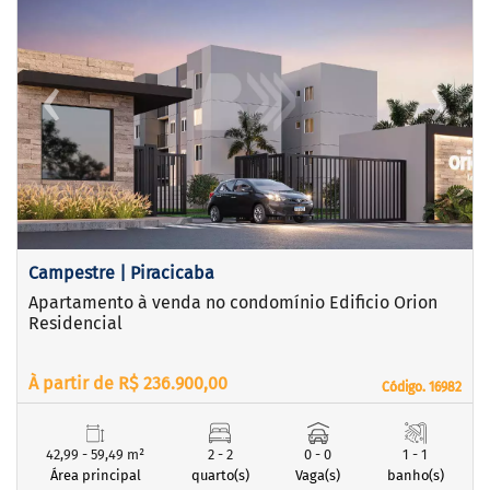
‹
›
Previous
Next
Campestre | Piracicaba
Apartamento à venda no condomínio Edificio Orion
Residencial
À partir de R$ 236.900,00
Código. 16982
Código. 16982
42,99 - 59,49 m²
2 - 2
0 - 0
1 - 1
Área principal
quarto(s)
Vaga(s)
banho(s)