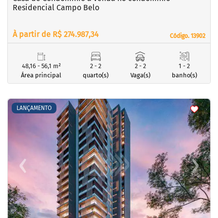
Residencial Campo Belo
À partir de R$ 274.987,34
Código. 13902
Código. 13902
48,16 - 56,1 m²
2 - 2
2 - 2
1 - 2
Área principal
quarto(s)
Vaga(s)
banho(s)
<
<
<
<
LANÇAMENTO
‹
›
Previous
Next