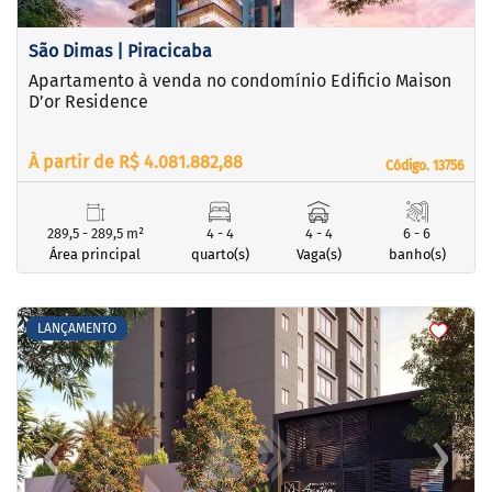
São Dimas | Piracicaba
Apartamento à venda no condomínio Edificio Maison
D’or Residence
À partir de R$ 4.081.882,88
Código. 13756
Código. 13756
289,5 - 289,5 m²
4 - 4
4 - 4
6 - 6
Área principal
quarto(s)
Vaga(s)
banho(s)
<
<
<
<
LANÇAMENTO
‹
›
Previous
Next