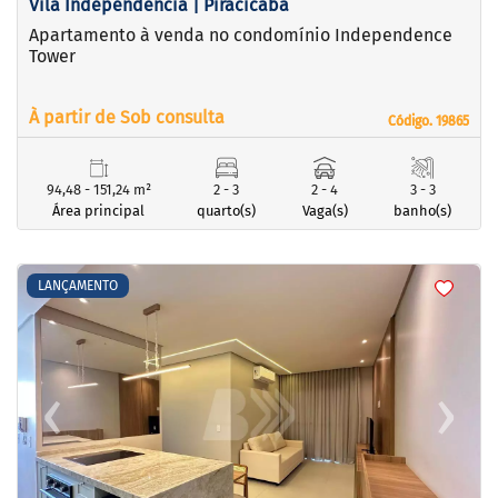
Vila Independência | Piracicaba
Apartamento à venda no condomínio Independence
Tower
À partir de Sob consulta
Código. 19865
Código. 19865
94,48 - 151,24 m²
2 - 3
2 - 4
3 - 3
Área principal
quarto(s)
Vaga(s)
banho(s)
<
<
<
<
LANÇAMENTO
‹
›
Previous
Next