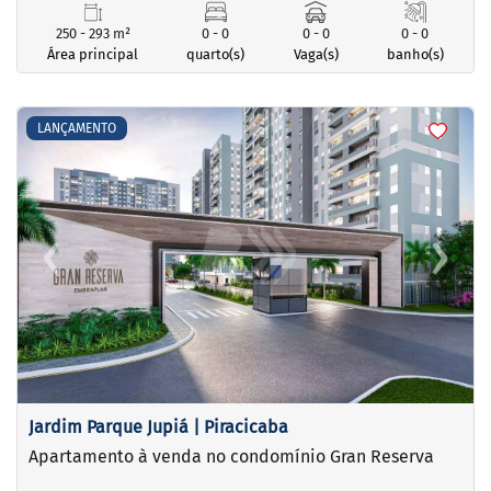
250 - 293 m²
0 - 0
0 - 0
0 - 0
Área principal
quarto(s)
Vaga(s)
banho(s)
<
<
<
<
LANÇAMENTO
‹
›
Previous
Next
Jardim Parque Jupiá | Piracicaba
Apartamento à venda no condomínio Gran Reserva