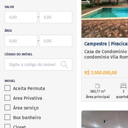
Previous
VALOR
-
ÁREA
-
Campestre | Piracic
Casa de Condomínio 
CÓDIGO DO IMÓVEL
condomínio Vila Ro
R$ 3.500.000,00
IMOVEL
Aceita Permuta
380,77 m²
3
Área principal
quarto(
Area Privativa
Área serviço
<
<
<
<
Box banheiro
Closet