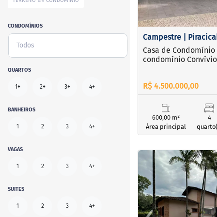
TERRENO EM CONDOMÍNIO
CONDOMÍNIOS
Campestre | Piracic
Todos
Casa de Condomínio 
condomínio Convívi
QUARTOS
R$ 4.500.000,00
1+
2+
3+
4+
BANHEIROS
600,00 m²
4
1
2
3
4+
Área principal
quarto(
VAGAS
<
<
<
<
1
2
3
4+
SUITES
‹
1
2
3
4+