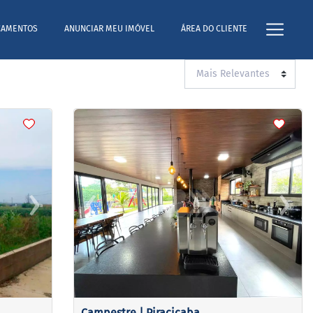
ÇAMENTOS
ANUNCIAR MEU IMÓVEL
ÁREA DO CLIENTE
<
<
<
<
›
‹
›
Next
Previous
Next
Campestre | Piracicaba