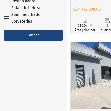
Região nobre
Salão de beleza
R$ 1.499.000,00
Semi mobiliado
Sorveterias
380,54 m²
3
Área principal
quarto(
Buscar
<
<
<
<
‹
Previous