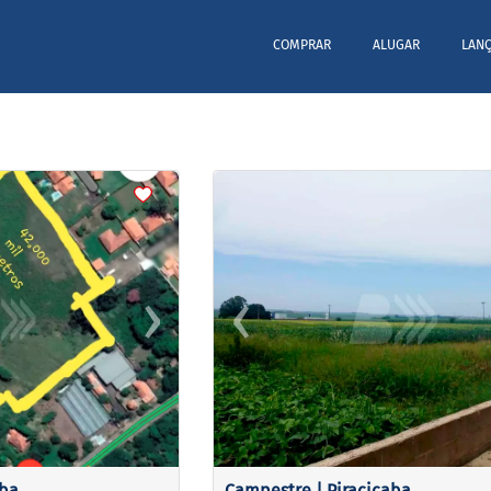
COMPRAR
ALUGAR
LAN
<
<
<
<
›
‹
Next
Previous
aba
Campestre | Piracicaba