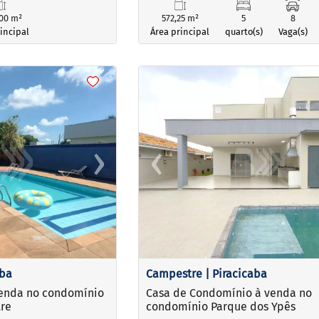
00 m²
572,25 m²
5
8
incipal
Área principal
quarto(s)
Vaga(s)
<
<
<
<
›
‹
Next
Previous
aba
Campestre | Piracicaba
venda no condomínio
Casa de Condomínio à venda no
re
condomínio Parque dos Ypês