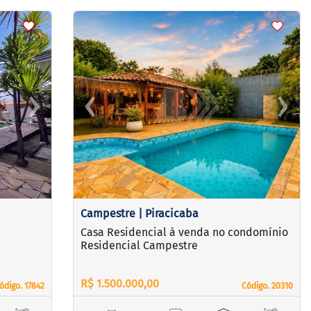
<
<
<
<
›
‹
›
Next
Previous
Next
Campestre | Piracicaba
Casa Residencial à venda no condomínio
Residencial Campestre
R$ 1.500.000,00
ódigo. 17842
ódigo. 17842
Código. 20310
Código. 20310