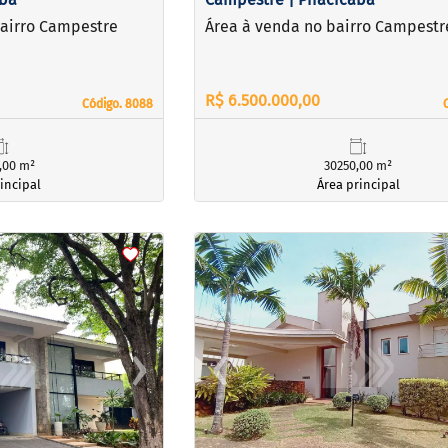
bairro Campestre
Área à venda no bairro Campestr
R$ 6.500.000,00
Código. 8088
Código. 8088
,00 m²
30250,00 m²
incipal
Área principal
<
<
<
<
›
‹
Next
Previous