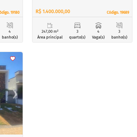
R$ 1.400.000,00
ódigo. 19180
ódigo. 19180
Código. 19689
Código. 19689
4
247,00 m²
3
4
3
banho(s)
Área principal
quarto(s)
Vaga(s)
banho(s)
›
Next