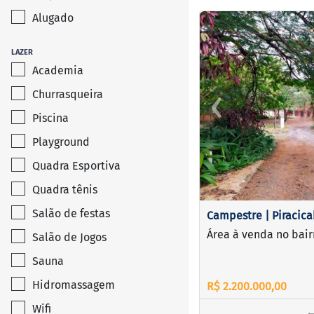
Alugado
<
<
<
<
LAZER
Academia
‹
Churrasqueira
Previous
Piscina
Playground
Quadra Esportiva
Quadra tênis
Salão de festas
Campestre | Piracic
Área à venda no bai
Salão de Jogos
Sauna
Hidromassagem
R$ 2.200.000,00
Wifi