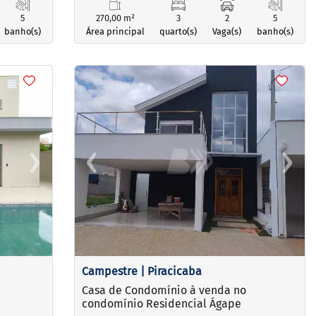
5
270,00 m²
3
2
5
banho(s)
Área principal
quarto(s)
Vaga(s)
banho(s)
<
<
<
<
›
‹
›
Next
Previous
Next
Campestre | Piracicaba
Casa de Condomínio à venda no
condomínio Residencial Ágape