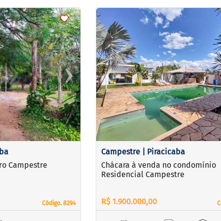
<
<
<
<
›
‹
Next
Previous
aba
Campestre | Piracicaba
rro Campestre
Chácara à venda no condomínio
Residencial Campestre
R$ 1.900.000,00
Código. 8294
Código. 8294
C
C