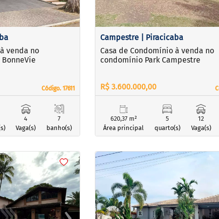
aba
Campestre | Piracicaba
à venda no
Casa de Condomínio à venda no
o BonneVie
condomínio Park Campestre
R$ 3.600.000,00
Código. 17611
Código. 17611
C
C
4
7
620,37 m²
5
12
s)
Vaga(s)
banho(s)
Área principal
quarto(s)
Vaga(s)
<
<
<
<
›
‹