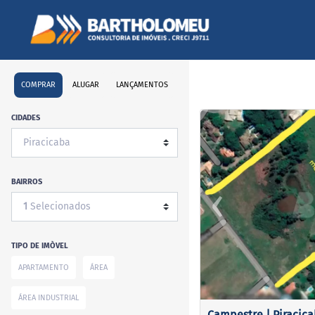
COMPRAR
ALUGAR
LANÇAMENTOS
<
<
<
<
CIDADES
BAIRROS
‹
1
Selecionados
Previous
TIPO DE IMÒVEL
APARTAMENTO
ÁREA
ÁREA INDUSTRIAL
Campestre | Piracic