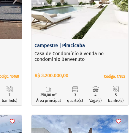
Next
Previous
Next
Campestre | Piracicaba
Casa de Condomínio à venda no
condomínio Benvenuto
R$ 3.200.000,00
ódigo. 10160
ódigo. 10160
Código. 17823
Código. 17823
7
350,00 m²
3
4
5
banho(s)
Área principal
quarto(s)
Vaga(s)
banho(s)
<
<
<
<