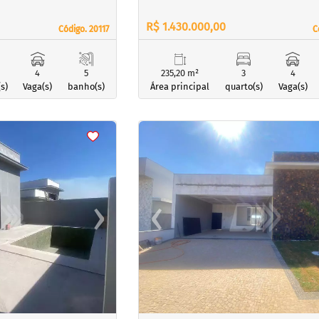
R$ 1.430.000,00
Código. 20117
Código. 20117
C
C
4
5
235,20 m²
3
4
s)
Vaga(s)
banho(s)
Área principal
quarto(s)
Vaga(s)
<
<
<
<
›
‹
Next
Previous