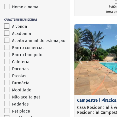
Home cinema
5400,
Área pr
CARACTERISTICAS EXTRAS
A venda
<
<
<
<
Academia
Aceita animal de estimação
Bairro comercial
‹
Bairro tranquilo
Cafeteria
Previous
Docerias
Escolas
Farmácia
Mobiliado
Não aceita pet
Campestre | Piracic
Padarias
Casa Residencial à 
Pet place
Residencial Campest