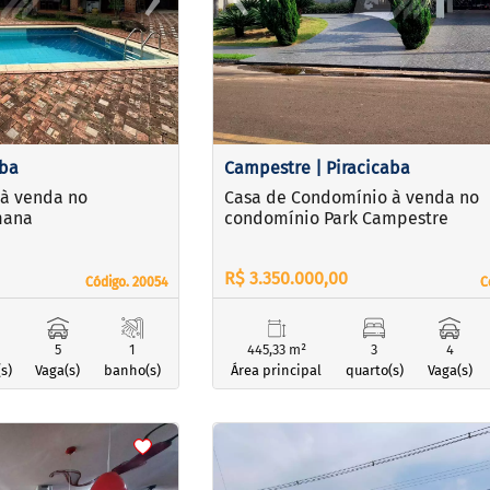
Next
Previous
aba
Campestre | Piracicaba
à venda no
Casa de Condomínio à venda no
mana
condomínio Park Campestre
R$ 3.350.000,00
Código. 20054
Código. 20054
C
C
5
1
445,33 m²
3
4
s)
Vaga(s)
banho(s)
Área principal
quarto(s)
Vaga(s)
<
<
<
<