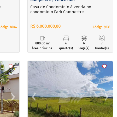
e
Casa de Condomínio à venda no
condomínio Park Campestre
R$ 6.000.000,00
Código. 8044
Código. 8044
Código. 9333
Código. 9333
880,00 m²
4
6
7
Área principal
quarto(s)
Vaga(s)
banho(s)
<
<
<
<
›
‹
›
Next
Previous
Next