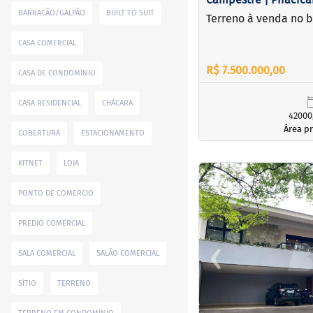
BARRACÃO/GALPÃO
BUILT TO SUIT
Terreno à venda no 
CASA COMERCIAL
R$ 7.500.000,00
CASA DE CONDOMÍNIO
CASA RESIDENCIAL
CHÁCARA
42000
Área pr
COBERTURA
ESTACIONAMENTO
KITNET
LOJA
<
<
<
<
PONTO DE COMERCIO
PREDIO COMERCIAL
‹
SALA COMERCIAL
SALÃO COMERCIAL
Previous
SÍTIO
TERRENO