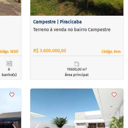
Campestre | Piracicaba
Terreno à venda no bairro Campestre
R$ 3.600.000,00
ódigo. 18357
ódigo. 18357
Código. 9444
Código. 9444
8
19600,00 m²
banho(s)
Área principal
<
<
<
<
›
‹
›