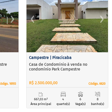
›
‹
›
Next
Previous
Next
Campestre | Piracicaba
stre
Casa de Condomínio à venda no
condomínio Park Campestre
R$ 2.500.000,00
ódigo. 16193
ódigo. 16193
Código. 6620
Código. 6620
667,03 m²
4
6
8
Área principal
quarto(s)
Vaga(s)
banho(s)