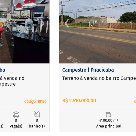
›
‹
Next
Previous
aba
Campestre | Piracicaba
à venda no
Terreno à venda no bairro Campe
mpestre
R$ 2.510.000,00
Código. 10190
Código. 10190
C
C
8
8
4100,00 m²
s)
Vaga(s)
banho(s)
Área principal