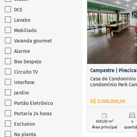
DCE
‹
Lavabo
Previous
Mobiliado
Varanda gourmet
Alarme
Box Despejo
Campestre | Piracic
Circuito TV
Casa de Condomínio 
Interfone
condomínio Park Ca
Jardim
R$ 3.000.000,00
Portão Eletrônico
Portaria 24 horas
600,00 m²
4
Exclusivo
Área principal
quarto(
Na planta