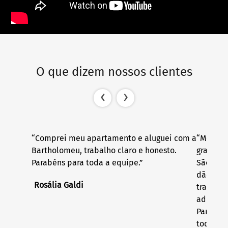
O que dizem nossos clientes
‹
›
“Comprei meu apartamento e aluguei com a
“Meu mar
Bartholomeu, trabalho claro e honesto.
gratidã
Parabéns para toda a equipe.”
São quas
dão tra
Rosália Galdi
transpa
administ
Parabéns
todos!”