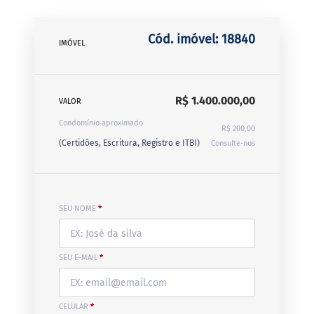
Cód. imóvel: 18840
IMÓVEL
R$ 1.400.000,00
VALOR
Condomínio aproximado
R$ 200,00
(Certidões, Escritura, Registro e ITBI)
Consulte-nos
SEU NOME
*
SEU E-MAIL
*
CELULAR
*