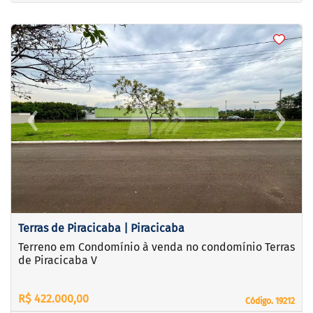
<
<
<
‹
›
Previous
Next
Terras de Piracicaba | Piracicaba
Terreno em Condomínio à venda no condomínio Terras
de Piracicaba V
R$ 422.000,00
Código. 19212
Código. 19212