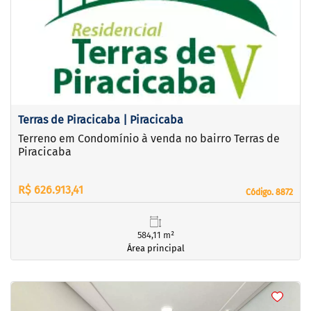
‹
›
Previous
Next
Terras de Piracicaba | Piracicaba
Terreno em Condomínio à venda no bairro Terras de
Piracicaba
R$ 626.913,41
Código. 8872
Código. 8872
584,11 m²
Área principal
<
<
<
<