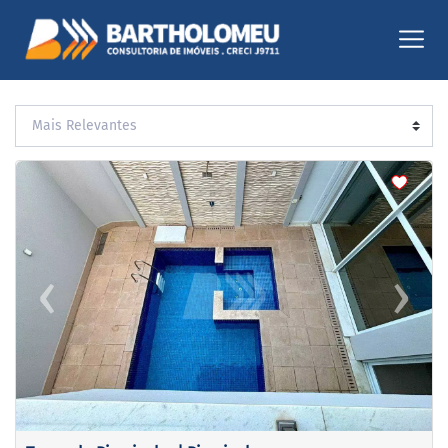
<
<
<
<
‹
›
Previous
Next