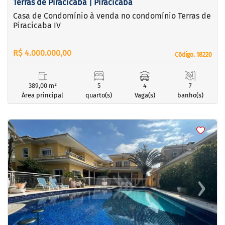
Terras de Piracicaba | Piracicaba
Casa de Condomínio à venda no condomínio Terras de
Piracicaba IV
R$ 4.000.000,00
Código. 18220
Código. 18220
389,00 m²
5
4
7
Área principal
quarto(s)
Vaga(s)
banho(s)
<
<
<
<
‹
›
Previous
Next