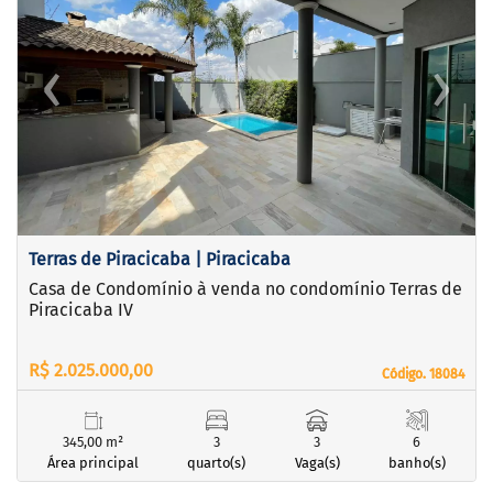
‹
›
Previous
Next
Terras de Piracicaba | Piracicaba
Casa de Condomínio à venda no condomínio Terras de
Piracicaba IV
R$ 2.025.000,00
Código. 18084
Código. 18084
345,00 m²
3
3
6
Área principal
quarto(s)
Vaga(s)
banho(s)