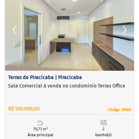
‹
›
Previous
Next
Terras de Piracicaba | Piracicaba
Sala Comercial à venda no condomínio Terras Office
R$ 550.000,00
Código. 18604
Código. 18604
70,73 m²
2
Área principal
banho(s)