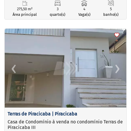
275,50 m²
3
4
5
Área principal
quarto(s)
Vaga(s)
banho(s)
<
<
<
<
‹
›
Previous
Next
Terras de Piracicaba | Piracicaba
Casa de Condomínio à venda no condomínio Terras de
Piracicaba III