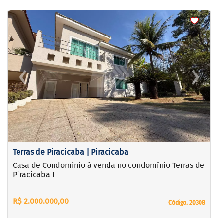
<
<
<
<
‹
›
Previous
Next
Terras de Piracicaba | Piracicaba
Casa de Condomínio à venda no condomínio Terras de
Piracicaba I
R$ 2.000.000,00
Código. 20308
Código. 20308