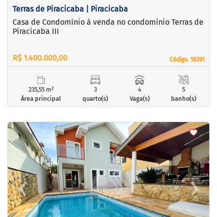
Terras de Piracicaba | Piracicaba
Casa de Condomínio à venda no condomínio Terras de
Piracicaba III
R$ 1.400.000,00
Código. 18391
Código. 18391
235,55 m²
3
4
5
Área principal
quarto(s)
Vaga(s)
banho(s)
<
<
<
<
‹
›
Previous
Next