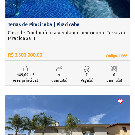
Terras de Piracicaba | Piracicaba
Casa de Condomínio à venda no condomínio Terras de
Piracicaba II
R$ 3.500.000,00
Código. 11966
Código. 11966
489,60 m²
4
7
6
Área principal
quarto(s)
Vaga(s)
banho(s)
<
<
<
<