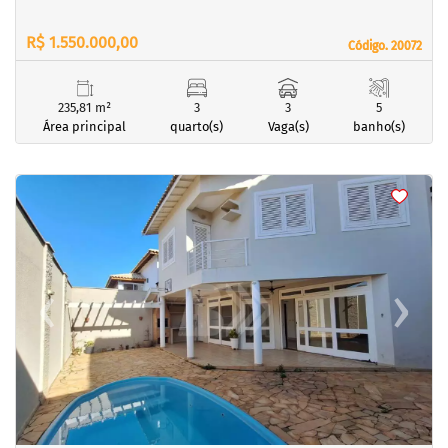
R$ 1.550.000,00
Código. 20072
Código. 20072
235,81 m²
3
3
5
Área principal
quarto(s)
Vaga(s)
banho(s)
<
<
<
<
‹
›
Previous
Next