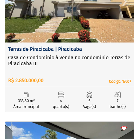
‹
›
Previous
Next
Terras de Piracicaba | Piracicaba
Casa de Condomínio à venda no condomínio Terras de
Piracicaba III
R$ 2.850.000,00
Código. 17607
Código. 17607
333,80 m²
4
6
7
Área principal
quarto(s)
Vaga(s)
banho(s)
<
<
<
<