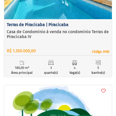
Terras de Piracicaba | Piracicaba
Casa de Condomínio à venda no condomínio Terras de
Piracicaba IV
R$ 1.350.000,00
Código. 8165
Código. 8165
180,00 m²
3
4
5
Área principal
quarto(s)
Vaga(s)
banho(s)
<
<
<
<