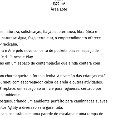
1379 m²
Área Lote
natureza, sofisticação, fiação subterrânea, fibra ótica e
a natureza: água, fogo, terra e ar, o empreendimento oferece
Piracicaba.
rra e Ar e pelo novo conceito de pockets places: espaço de
ark, Fitness e Play.
eiras em um espaço de contemplação que ainda contará com
 churrasqueira e forno a lenha. A diversão das crianças está
rmet, com escorregador, caixa de areia e outras atividades.
replace, um espaço ao ar livre para fogueiras, cercado por
 o ambiente.
 bosques, criando um ambiente perfeito para caminhadas suaves
s Agility a diversão será garantida.
radicais contarão com uma parede de escalada e uma rampa de