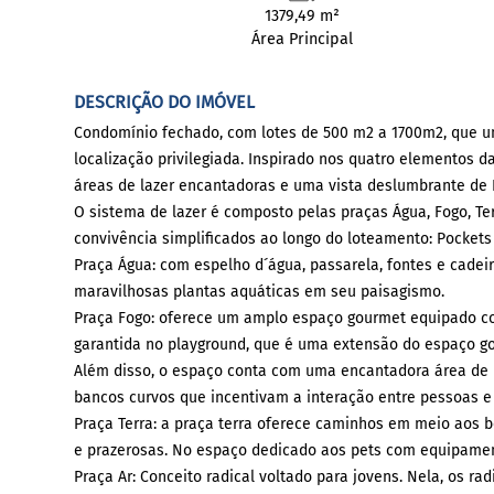
1379,49 m²
Área Principal
DESCRIÇÃO DO IMÓVEL
Condomínio fechado, com lotes de 500 m2 a 1700m2, que une 
localização privilegiada. Inspirado nos quatro elementos d
áreas de lazer encantadoras e uma vista deslumbrante de 
O sistema de lazer é composto pelas praças Água, Fogo, Te
convivência simplificados ao longo do loteamento: Pockets P
Praça Água: com espelho d´água, passarela, fontes e cad
maravilhosas plantas aquáticas em seu paisagismo.
Praça Fogo: oferece um amplo espaço gourmet equipado com
garantida no playground, que é uma extensão do espaço gou
Além disso, o espaço conta com uma encantadora área de Fi
bancos curvos que incentivam a interação entre pessoas e
Praça Terra: a praça terra oferece caminhos em meio aos
e prazerosas. No espaço dedicado aos pets com equipamento
Praça Ar: Conceito radical voltado para jovens. Nela, os 