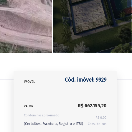
Cód. imóvel: 9929
IMÓVEL
R$ 662.155,20
VALOR
Condomínio aproximado
R$ 0,00
(Certidões, Escritura, Registro e ITBI)
Consulte-nos