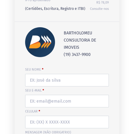
IPTU aproximado
R$ 78,09
(Certidões, Escritura, Registro e ITBI)
Consulte-nos
BARTHOLOMEU
CONSULTORIA DE
IMOVEIS
(19) 3437-9900
SEU NOME
*
SEU E-MAIL
*
CELULAR
*
MENSAGEM (NÃO OBRIGATRIO)