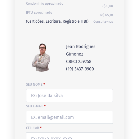
Condomínio aproximado
R$ 0,00
IPTU aproximado
R$ 65,18
(Certidões, Escritura, Registro e ITBI)
Consulte-nos
Jean Rodrigues
Gimenez
CRECI 259258
(19) 3437-9900
SEU NOME
*
SEU E-MAIL
*
CELULAR
*