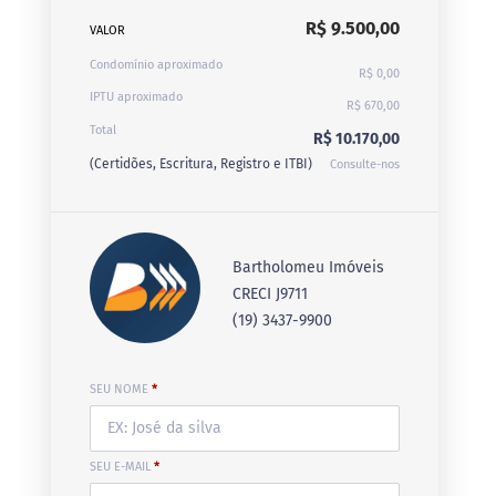
R$ 9.500,00
VALOR
Condomínio aproximado
R$ 0,00
IPTU aproximado
R$ 670,00
Total
R$ 10.170,00
(Certidões, Escritura, Registro e ITBI)
Consulte-nos
Bartholomeu Imóveis
CRECI J9711
(19) 3437-9900
SEU NOME
*
SEU E-MAIL
*