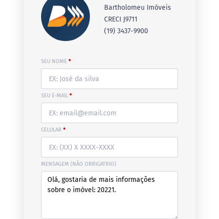
Bartholomeu Imóveis
CRECI J9711
(19) 3437-9900
SEU NOME
*
SEU E-MAIL
*
CELULAR
*
MENSAGEM (NÃO OBRIGATRIO)