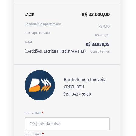
R$ 33.000,00
VALOR
Condomínio aproximado
R$ 0,00
IPTU aproximado
R$ 858,25
Total
R$ 33.858,25
(Certidões, Escritura, Registro e ITBI)
Consulte-nos
Bartholomeu Imóveis
CRECI J9711
(19) 3437-9900
SEU NOME
*
SEU E-MAIL
*