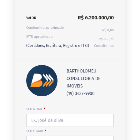
R$ 6.200.000,00
VALOR
Condomínio aproximado
R$ 0,00
IPTU aproximado
R$ 858,25
(Certidões, Escritura, Registro e ITBI)
Consulte-nos
BARTHOLOMEU
CONSULTORIA DE
IMOVEIS
(19) 3437-9900
SEU NOME
*
SEU E-MAIL
*