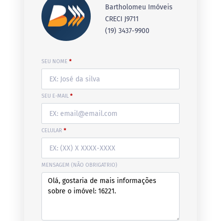
Bartholomeu Imóveis
CRECI J9711
(19) 3437-9900
SEU NOME
*
SEU E-MAIL
*
CELULAR
*
MENSAGEM (NÃO OBRIGATRIO)