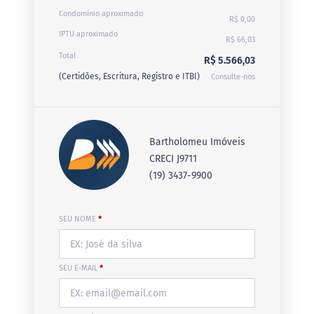
Condomínio aproximado
R$ 0,00
IPTU aproximado
R$ 66,03
Total
R$ 5.566,03
(Certidões, Escritura, Registro e ITBI)
Consulte-nos
Bartholomeu Imóveis
CRECI J9711
(19) 3437-9900
SEU NOME
*
SEU E-MAIL
*