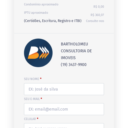
Condomínio aproximado
R$ 0,00
IPTU aproximado
R$ 360,07
(Certidões, Escritura, Registro e ITBI)
Consulte-nos
BARTHOLOMEU
CONSULTORIA DE
IMOVEIS
(19) 3437-9900
SEU NOME
*
SEU E-MAIL
*
CELULAR
*