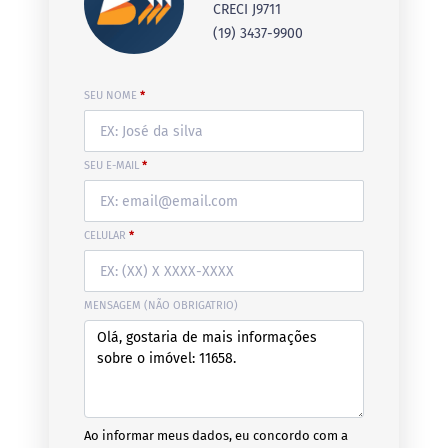
CRECI J9711
(19) 3437-9900
SEU NOME
*
SEU E-MAIL
*
CELULAR
*
MENSAGEM (NÃO OBRIGATRIO)
Ao informar meus dados, eu concordo com a