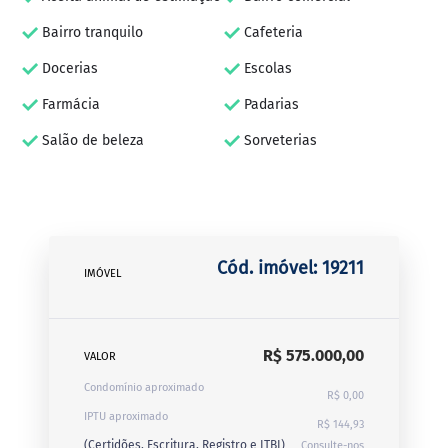
Bairro tranquilo
Cafeteria
Docerias
Escolas
Farmácia
Padarias
Salão de beleza
Sorveterias
Cód. imóvel: 19211
IMÓVEL
R$ 575.000,00
VALOR
Condomínio aproximado
R$ 0,00
IPTU aproximado
R$ 144,93
(Certidões, Escritura, Registro e ITBI)
Consulte-nos