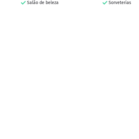
Salão de beleza
Sorveterias
Enco
idea
Não se pr