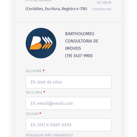
IPTU aproximado
R$ 108,20
(Certidões, Escritura, Registro e ITBI)
Consulte-nos
BARTHOLOMEU
CONSULTORIA DE
IMOVEIS
(19) 3437-9900
SEU NOME
*
SEU E-MAIL
*
CELULAR
*
MENSAGEM (NÃO OBRIGATRIO)