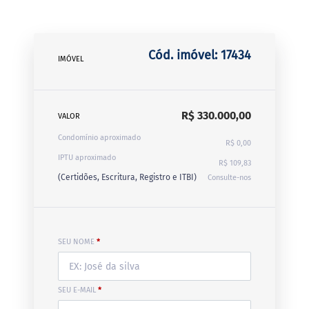
Cód. imóvel: 17434
IMÓVEL
R$ 330.000,00
VALOR
Condomínio aproximado
R$ 0,00
IPTU aproximado
R$ 109,83
(Certidões, Escritura, Registro e ITBI)
Consulte-nos
SEU NOME
*
SEU E-MAIL
*