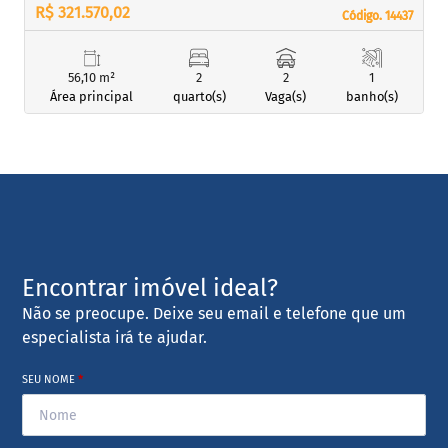
R$ 321.570,02
Código. 14437
Código. 14437
56,10 m²
2
2
1
Área principal
quarto(s)
Vaga(s)
banho(s)
Encontrar imóvel ideal?
Não se preocupe. Deixe seu email e telefone que um
especialista irá te ajudar.
SEU NOME
*