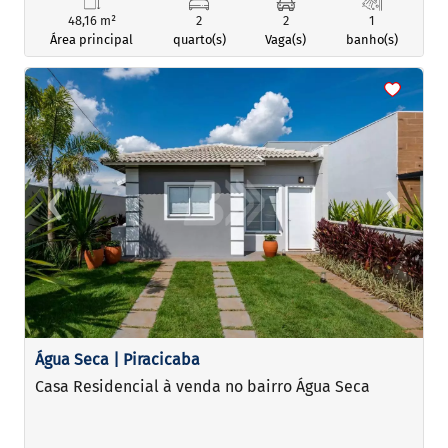
48,16 m²
2
2
1
Área principal
quarto(s)
Vaga(s)
banho(s)
<
<
<
<
‹
›
Previous
Next
Água Seca | Piracicaba
Casa Residencial à venda no bairro Água Seca