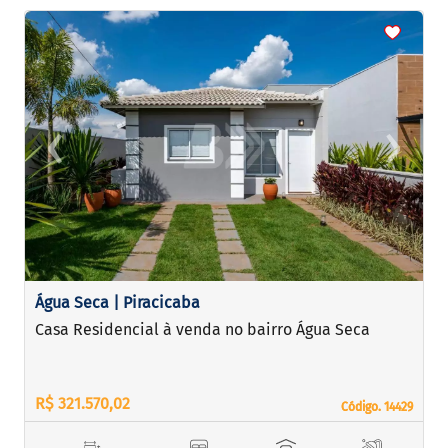
<
<
<
<
‹
›
Previous
Next
Água Seca | Piracicaba
Casa Residencial à venda no bairro Água Seca
R$ 321.570,02
Código. 14429
Código. 14429