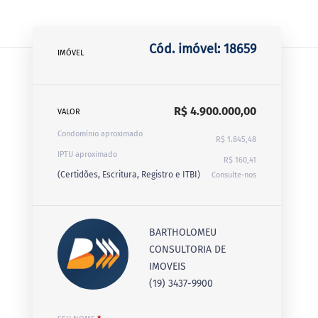
Cód. imóvel: 18659
IMÓVEL
R$ 4.900.000,00
VALOR
Condomínio aproximado
R$ 1.845,48
IPTU aproximado
R$ 160,41
(Certidões, Escritura, Registro e ITBI)
Consulte-nos
BARTHOLOMEU
CONSULTORIA DE
IMOVEIS
(19) 3437-9900