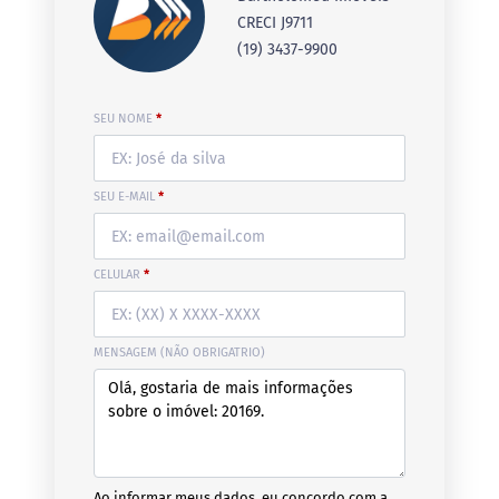
CRECI J9711
(19) 3437-9900
SEU NOME
*
SEU E-MAIL
*
CELULAR
*
MENSAGEM (NÃO OBRIGATRIO)
Ao informar meus dados, eu concordo com a