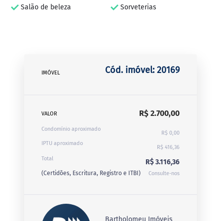
Salão de beleza
Sorveterias
Cód. imóvel: 20169
IMÓVEL
R$ 2.700,00
VALOR
Condomínio aproximado
R$ 0,00
IPTU aproximado
R$ 416,36
Total
R$ 3.116,36
(Certidões, Escritura, Registro e ITBI)
Consulte-nos
Bartholomeu Imóveis