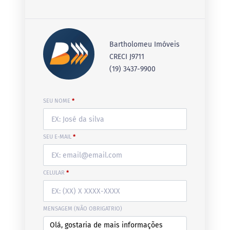
Bartholomeu Imóveis
CRECI J9711
(19) 3437-9900
SEU NOME
*
SEU E-MAIL
*
CELULAR
*
MENSAGEM (NÃO OBRIGATRIO)