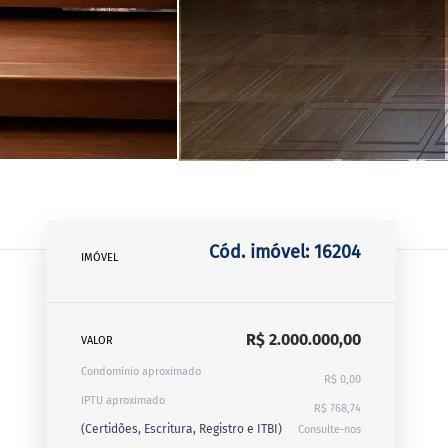
Cód. imóvel: 16204
IMÓVEL
R$ 2.000.000,00
VALOR
Condomínio aproximado
R$ 0,00
IPTU aproximado
R$ 768,74
(Certidões, Escritura, Registro e ITBI)
Consulte-nos