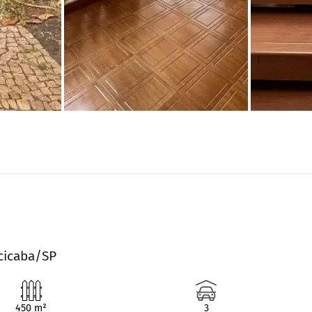
acicaba/SP
450 m²
3