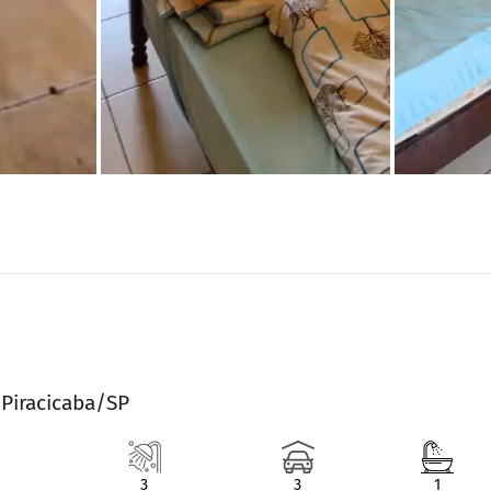
 Piracicaba/SP
3
3
1