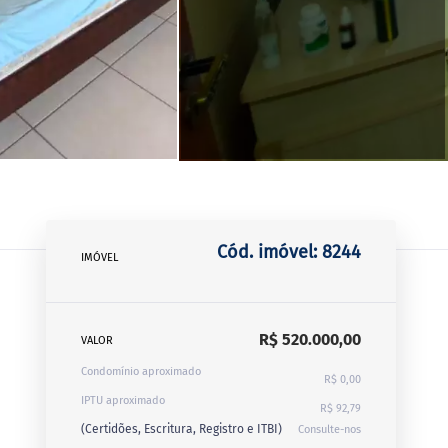
Cód. imóvel: 8244
IMÓVEL
R$ 520.000,00
VALOR
Condomínio aproximado
R$ 0,00
IPTU aproximado
R$ 92,79
(Certidões, Escritura, Registro e ITBI)
Consulte-nos