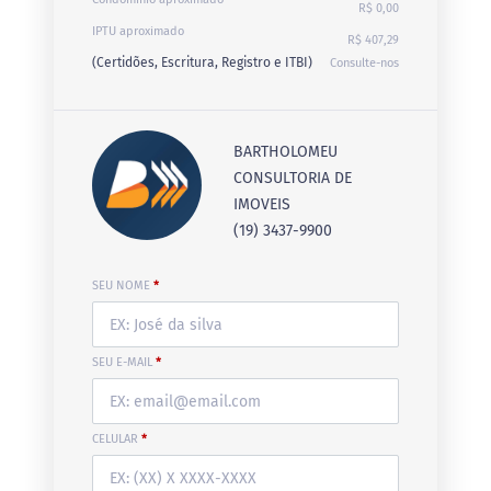
R$ 0,00
IPTU aproximado
R$ 407,29
(Certidões, Escritura, Registro e ITBI)
Consulte-nos
BARTHOLOMEU
CONSULTORIA DE
IMOVEIS
(19) 3437-9900
SEU NOME
*
SEU E-MAIL
*
CELULAR
*