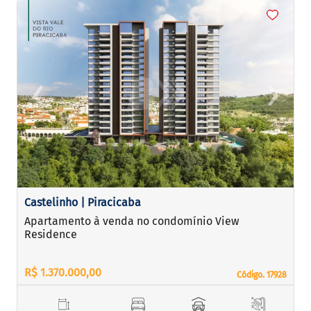
<
<
<
<
‹
›
Previous
Next
Castelinho | Piracicaba
Apartamento à venda no condomínio View
Residence
R$ 1.370.000,00
Código. 17928
Código. 17928