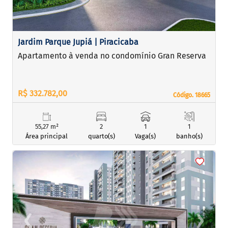
Jardim Parque Jupiá | Piracicaba
Apartamento à venda no condomínio Gran Reserva
R$ 332.782,00
Código. 18665
Código. 18665
55,27 m²
2
1
1
Área principal
quarto(s)
Vaga(s)
banho(s)
<
<
<
<
‹
›
Previous
Next