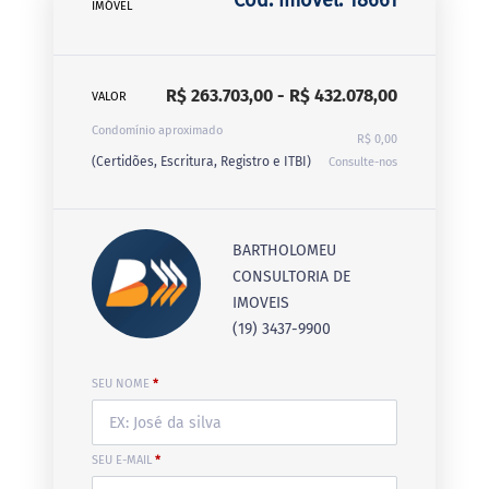
IMÓVEL
R$ 263.703,00 - R$ 432.078,00
VALOR
Condomínio aproximado
R$ 0,00
(Certidões, Escritura, Registro e ITBI)
Consulte-nos
BARTHOLOMEU
CONSULTORIA DE
IMOVEIS
(19) 3437-9900
SEU NOME
*
SEU E-MAIL
*