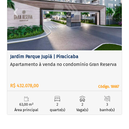
‹
›
Previous
Next
Jardim Parque Jupiá | Piracicaba
Apartamento à venda no condomínio Gran Reserva
R$ 432.078,00
Código. 18667
Código. 18667
63,00 m²
2
2
3
Área principal
quarto(s)
Vaga(s)
banho(s)