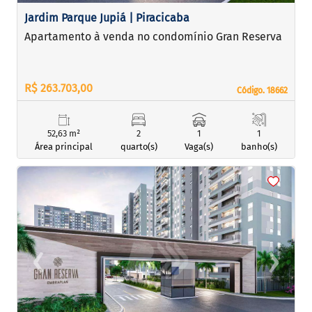
Jardim Parque Jupiá | Piracicaba
Apartamento à venda no condomínio Gran Reserva
R$ 263.703,00
Código. 18662
Código. 18662
52,63 m²
2
1
1
Área principal
quarto(s)
Vaga(s)
banho(s)
<
<
<
<
‹
›
Previous
Next