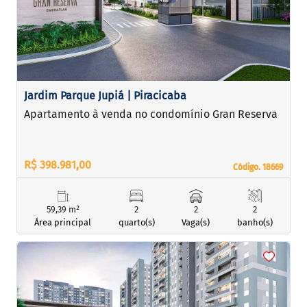
Jardim Parque Jupiá | Piracicaba
Apartamento à venda no condomínio Gran Reserva
R$ 398.981,00
Código. 18669
Código. 18669
59,39 m²
2
2
2
Área principal
quarto(s)
Vaga(s)
banho(s)
<
<
<
<