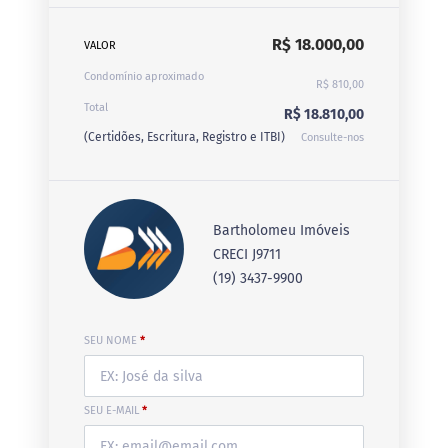
R$ 18.000,00
VALOR
Condomínio aproximado
R$ 810,00
Total
R$ 18.810,00
(Certidões, Escritura, Registro e ITBI)
Consulte-nos
Bartholomeu Imóveis
CRECI J9711
(19) 3437-9900
SEU NOME
*
SEU E-MAIL
*