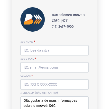
Bartholomeu Imóveis
CRECI J9711
(19) 3437-9900
SEU NOME
*
SEU E-MAIL
*
CELULAR
*
MENSAGEM (NÃO OBRIGATRIO)