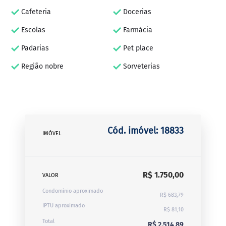
Cafeteria
Docerias
Escolas
Farmácia
Padarias
Pet place
Região nobre
Sorveterias
Cód. imóvel: 18833
IMÓVEL
R$ 1.750,00
VALOR
Condomínio aproximado
R$ 683,79
IPTU aproximado
R$ 81,10
Total
R$ 2.514,89