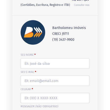
(Certidões, Escritura, Registro e ITBI)
Consulte-nos
Bartholomeu Imóveis
CRECI J9711
(19) 3437-9900
SEU NOME
*
SEU E-MAIL
*
CELULAR
*
MENSAGEM (NÃO OBRIGATRIO)