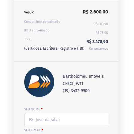
R$ 2.600,00
VALOR
Condomínio aproximado
R$ 803,90
IPTU aproximado
R$ 75,00
Total
R$ 3.478,90
(Certidões, Escritura, Registro e ITBI)
Consulte-nos
Bartholomeu Imóveis
CRECI J9711
(19) 3437-9900
SEU NOME
*
SEU E-MAIL
*