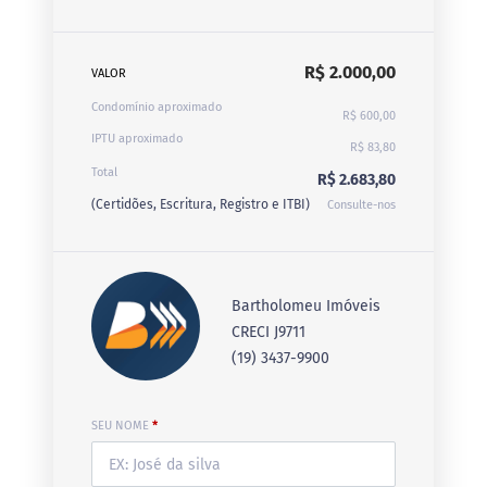
R$ 2.000,00
VALOR
Condomínio aproximado
R$ 600,00
IPTU aproximado
R$ 83,80
Total
R$ 2.683,80
(Certidões, Escritura, Registro e ITBI)
Consulte-nos
Bartholomeu Imóveis
CRECI J9711
(19) 3437-9900
SEU NOME
*