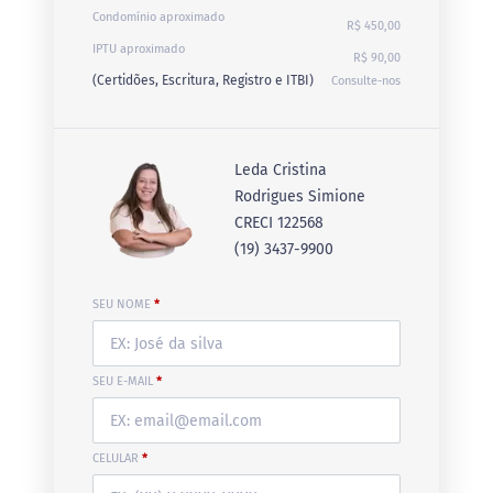
Condomínio aproximado
R$ 450,00
IPTU aproximado
R$ 90,00
(Certidões, Escritura, Registro e ITBI)
Consulte-nos
Leda Cristina
Rodrigues Simione
CRECI 122568
(19) 3437-9900
SEU NOME
*
SEU E-MAIL
*
CELULAR
*