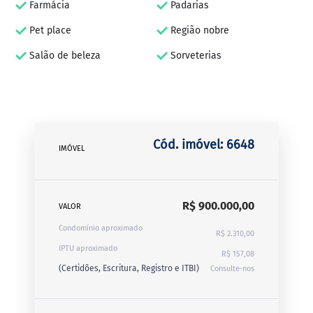
Farmácia
Padarias
Pet place
Região nobre
Salão de beleza
Sorveterias
Cód. imóvel: 6648
IMÓVEL
R$ 900.000,00
VALOR
Condomínio aproximado
R$ 2.310,00
IPTU aproximado
R$ 157,08
(Certidões, Escritura, Registro e ITBI)
Consulte-nos