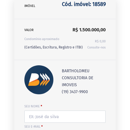
Cód. imóvel: 18589
IMÓVEL
R$ 1.500.000,00
VALOR
Condomínio aproximado
R$ 0,00
(Certidões, Escritura, Registro e ITBI)
Consulte-nos
BARTHOLOMEU
CONSULTORIA DE
IMOVEIS
(19) 3437-9900
SEU NOME
*
SEU E-MAIL
*