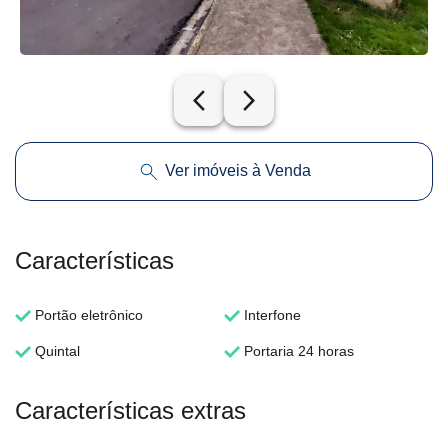
arrow_back_ios_new
arrow_forward_ios
Ver imóveis à Venda
Características
Portão eletrônico
Interfone
Quintal
Portaria 24 horas
Características extras