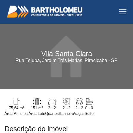
Vila Santa Clara
Rua Tejupa, Jardim Três Marias, Piracicaba - SP
75,64 m²
151 m²
2 - 2
2 - 2
2 - 2
0 - 0
Área Principal
Área Lote
Quartos
Banheiro
Vagas
Suite
Descrição do imóvel