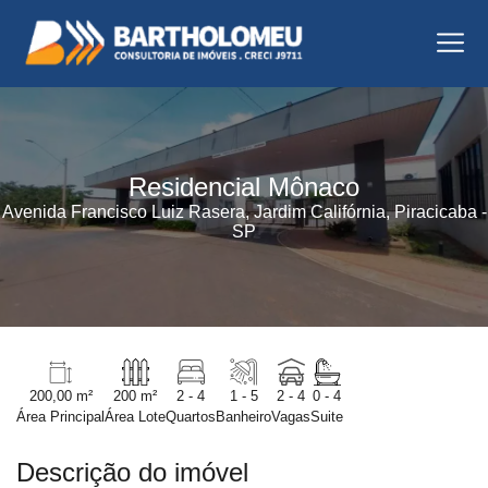
Residencial Mônaco
Avenida Francisco Luiz Rasera, Jardim Califórnia, Piracicaba -
SP
200,00 m²
200 m²
2 - 4
1 - 5
2 - 4
0 - 4
Área Principal
Área Lote
Quartos
Banheiro
Vagas
Suite
Descrição do imóvel