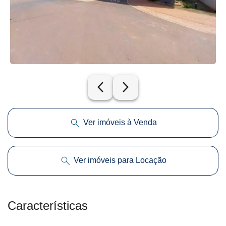
arrow_back_ios_new
arrow_forward_ios
Ver imóveis à Venda
Ver imóveis para Locação
Características