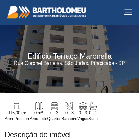
Edificio Terraço Maronella
Rua Coronel Barbosa, São Judas, Piracicaba - SP
115,00 m²
0 m²
0 - 3
0 - 3
0 - 3
0 - 1
Área Principal
Área Lote
Quartos
Banheiro
Vagas
Suite
Descrição do imóvel