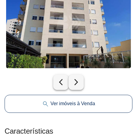
arrow_back_ios_new
arrow_forward_ios
Ver imóveis à Venda
Características