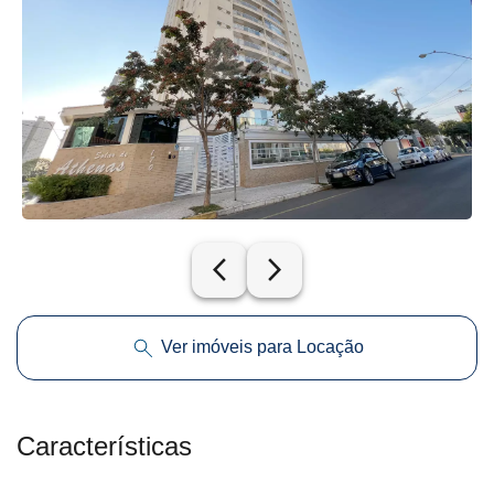
arrow_back_ios_new
arrow_forward_ios
Ver imóveis para Locação
Características