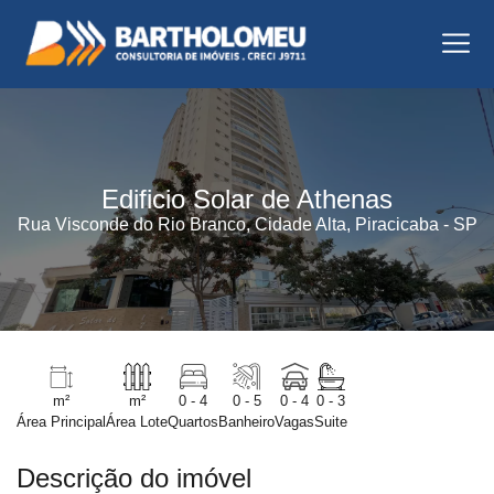
Edificio Solar de Athenas
Rua Visconde do Rio Branco, Cidade Alta, Piracicaba - SP
m²
m²
0 - 4
0 - 5
0 - 4
0 - 3
Área Principal
Área Lote
Quartos
Banheiro
Vagas
Suite
Descrição do imóvel