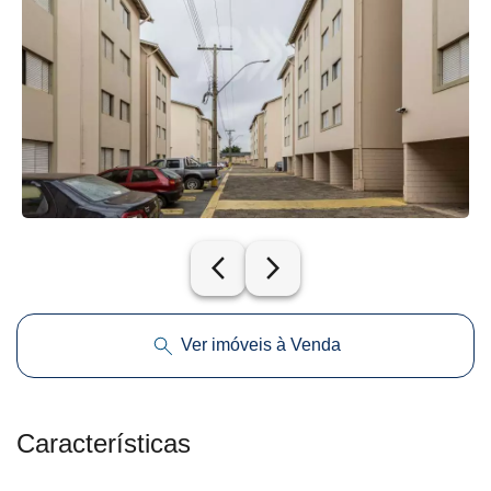
arrow_back_ios_new
arrow_forward_ios
Ver imóveis à Venda
Características