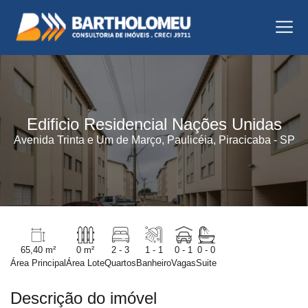
Edificio Residencial Nações Unidas
Avenida Trinta e Um de Março, Paulicéia, Piracicaba - SP
65,40 m²
0 m²
2 - 3
1 - 1
0 - 1
0 - 0
Área Principal
Área Lote
Quartos
Banheiro
Vagas
Suite
Descrição do imóvel