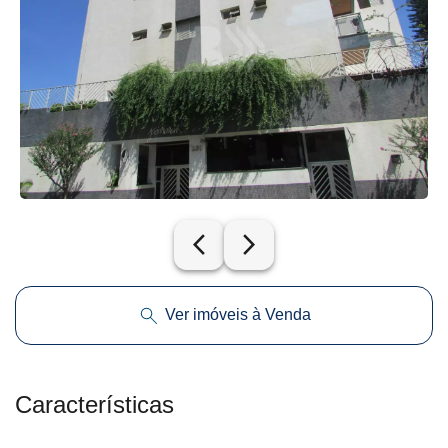
arrow_back_ios_new
arrow_forward_ios
Ver imóveis à Venda
Características