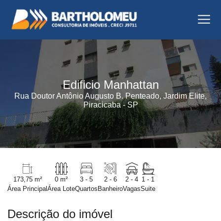
Edificio Manhattan
Rua Doutor Antônio Augusto B. Penteado, Jardim Elite,
Piracicaba - SP
173,75 m²
0 m²
3 - 5
2 - 6
2 - 4
1 - 1
Área Principal
Área Lote
Quartos
Banheiro
Vagas
Suite
Descrição do imóvel