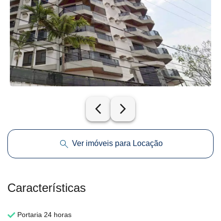
arrow_back_ios_new
arrow_forward_ios
Ver imóveis para Locação
Características
Portaria 24 horas