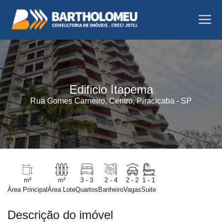
Edificio Itapema
Rua Gomes Carneiro, Centro, Piracicaba - SP
m²
m²
3 - 3
2 - 4
2 - 2
1 - 1
Área Principal
Área Lote
Quartos
Banheiro
Vagas
Suite
Descrição do imóvel