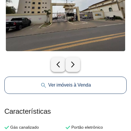
arrow_back_ios_new
arrow_forward_ios
Ver imóveis à Venda
Características
Gás canalizado
Portão eletrônico