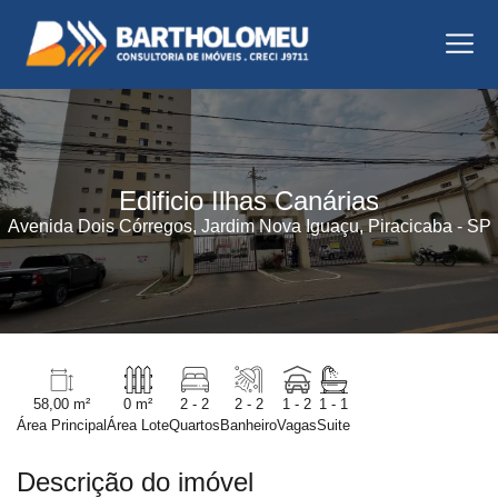
Edificio Ilhas Canárias
Avenida Dois Córregos, Jardim Nova Iguaçu, Piracicaba - SP
58,00 m²
0 m²
2 - 2
2 - 2
1 - 2
1 - 1
Área Principal
Área Lote
Quartos
Banheiro
Vagas
Suite
Descrição do imóvel