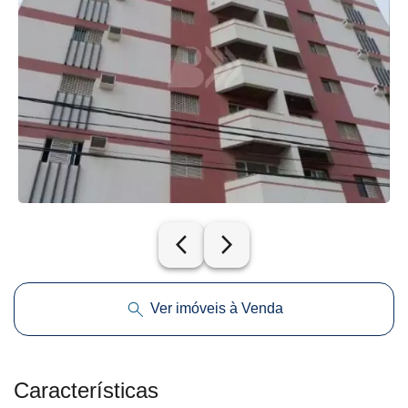
arrow_back_ios_new
arrow_forward_ios
Ver imóveis à Venda
Características