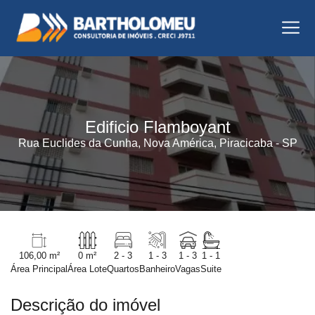
Edificio Flamboyant
Rua Euclides da Cunha, Nova América, Piracicaba - SP
106,00 m²
0 m²
2 - 3
1 - 3
1 - 3
1 - 1
Área Principal
Área Lote
Quartos
Banheiro
Vagas
Suite
Descrição do imóvel