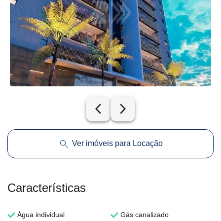
arrow_back_ios_new
arrow_forward_ios
Ver imóveis para Locação
Características
Água individual
Gás canalizado