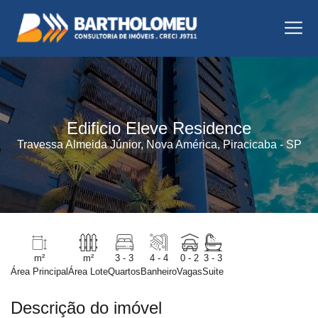
Edificio Eleve Residence
Travessa Almeida Júnior, Nova América, Piracicaba - SP
m²
m²
3 - 3
4 - 4
0 - 2
3 - 3
Área Principal
Área Lote
Quartos
Banheiro
Vagas
Suite
Descrição do imóvel