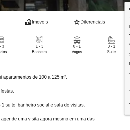
real_estate_agent
star
Imóveis
Diferenciais
- 3
1 - 3
0 - 1
0 - 1
rtos
Banheiro
Vagas
Suite
ui apartamentos de 100 a 125 m².
festas.
suíte, banheiro social e sala de visitas,
e agende uma visita agora mesmo em uma das