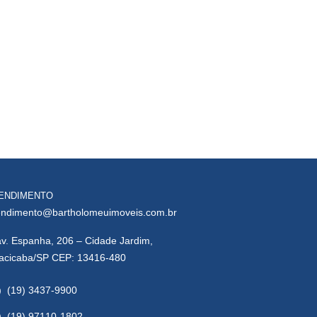
ENDIMENTO
endimento@bartholomeuimoveis.com.br
av. Espanha, 206 – Cidade Jardim,
racicaba/SP CEP: 13416-480
(19) 3437-9900
(19) 97110-1802