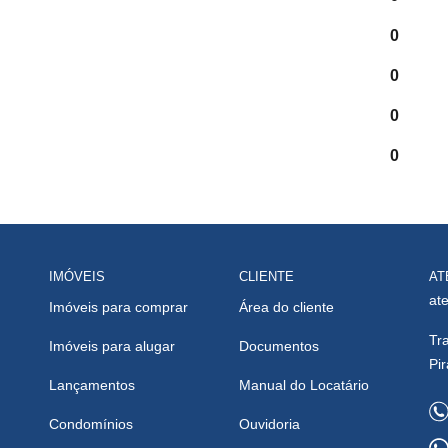
0
0
0
0
IMÓVEIS
CLIENTE
AT
at
Imóveis para comprar
Área do cliente
Tr
Imóveis para alugar
Documentos
Pi
Lançamentos
Manual do Locatário
Condomínios
Ouvidoria