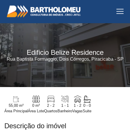
Edificio Belize Residence
Rua Baptista Formaggio, Dois Córregos, Piracicaba - SP
55,00 m²
0 m²
2 - 2
1 - 1
1 - 2
0 - 0
Área Principal
Área Lote
Quartos
Banheiro
Vagas
Suite
Descrição do imóvel