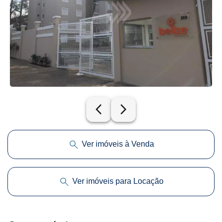
arrow_back_ios_new
arrow_forward_ios
Ver imóveis à Venda
Ver imóveis para Locação